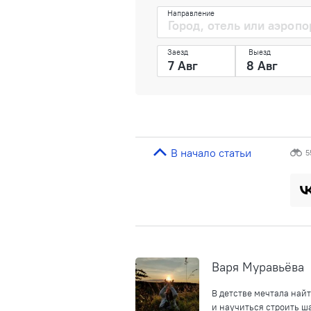
Направление
Заезд
Выезд
В начало статьи
5
Варя Муравьёва
В детстве мечтала найт
и научиться строить ша