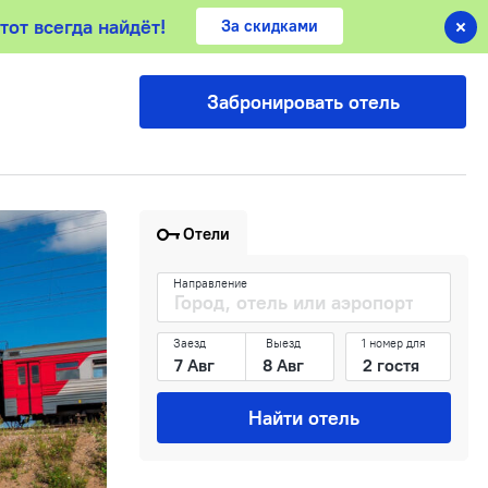
тот всегда найдёт!
тот всегда найдёт!
За скидками
Забронировать отель
Отели
Направление
Заезд
Выезд
1 номер для
Найти отель