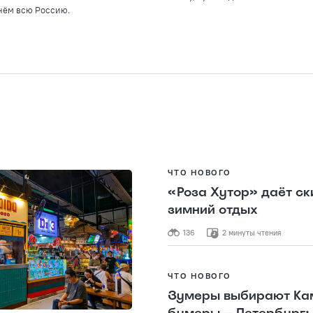
 нём всю Россию.
ЧТО НОВОГО
«Роза Хутор» даёт ск
зимний отдых
136
2 минуты чтения
ЧТО НОВОГО
Зумеры выбирают Ка