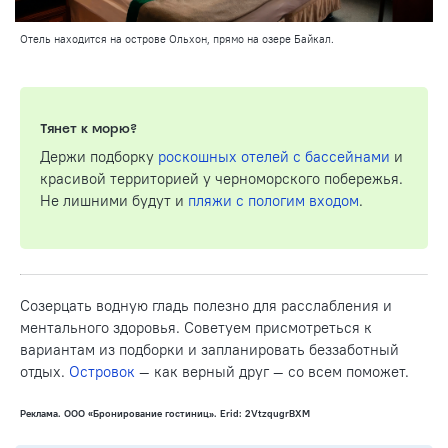
Отель находится на острове Ольхон, прямо на озере Байкал.
Тянет к морю?
Держи подборку
роскошных отелей с бассейнами
и
красивой территорией у черноморского побережья.
Не лишними будут и
пляжи с пологим входом
.
Созерцать водную гладь полезно для расслабления и
ментального здоровья. Советуем присмотреться к
вариантам из подборки и запланировать беззаботный
отдых.
Островок
— как верный друг — со всем поможет.
Реклама. ООО «Бронирование гостиниц». Erid: 2VtzqugrBXM