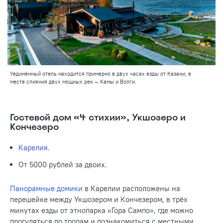
Уединённый отель находится примерно в двух часах езды от Казани, в
месте слияния двух мощных рек — Камы и Волги.
Гостевой дом «4 стихии», Укшозеро и
Кончезеро
Карелия
.
От 5000 рублей за двоих.
Панорамные домики
в Карелии расположены на
перешейке между Укшозером и Кончезером, в трёх
минутах езды от этнопарка «Гора Сампо», где можно
прогуляться по тропам и познакомиться с местными