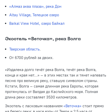
«Алмаз аква плаза», река Дон
Altay Village, Телецкое озеро
Baikal View Hotel, озеро Байкал
Экоотель «Веточка», река Волга
Тверская область
.
От 6700 рублей за двоих.
«Издалека долго течёт река Волга, течёт река Волга,
конца и края нет…» — в этих местах так и тянет напевать
песню про великую реку, ставшую символом страны.
Кстати, Волга — самая длинная река Европы, которая
протянулась от Валдая до Каспийского моря. Полная
длина реки составляет 3530 километров.
Экоотель с ласковым названием
«Веточка»
стоит прямо
на берегу реки: в часе езды от Твери и 2,5 часа от