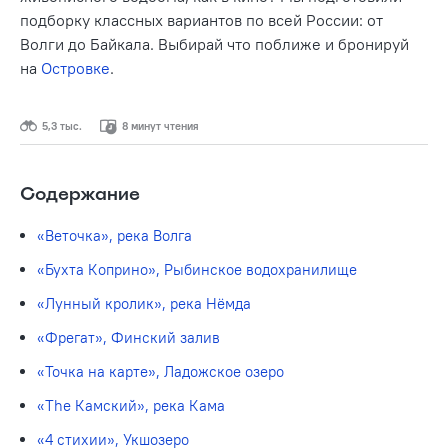
подборку классных вариантов по всей России: от
Волги до Байкала. Выбирай что поближе и бронируй
на
Островке
.
5,3 тыс.
8 минут чтения
Содержание
«Веточка», река Волга
«Бухта Коприно», Рыбинское водохранилище
«Лунный кролик», река Нёмда
«Фрегат», Финский залив
«Точка на карте», Ладожское озеро
«The Камский», река Кама
«4 стихии», Укшозеро