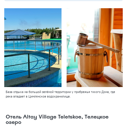
База отдыха на большой зелёной территории у прибрежья тихого Дона, где
река впадает в Цимлянское водохранилище.
Отель Altay Village Teletskoe, Телецкое
озеро