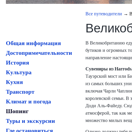
Все путеводители
→ В
Великоб
Общая информация
В Великобританию еду
бутиков и огромных то
Достопримечательности
направление настоящи
История
Сувениры из Harrods
Культура
Тауэрский мост или Би
Кухня
из самых больших уни
Транспорт
включая Чарли Чаплина
королевской семьи. В 
Климат и погода
Доди Аль-Файеду. Сюда
Шопинг
атмосферой, так как м
Туры и экскурсии
множество милых вещи
Где остановиться
Однако должны тебя пр