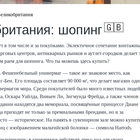
еликобритания
🇬🇧
ритания: шопинг
т в том числе и за покупками. Эклектичное сочетание винтажн
рговых центров, антикварных рынков и аутлет-городков делает 
м раем для шопинга. Что ты можешь здесь купить?
.
Фешенебельный универмаг — такое же знаковое место, как
г-Бен. Его площадь составляет 90 000 м², что делает магазин од
вермагов мира. Среди покупателей было много известных людей
, Оскара Уайлда, Вивьен Ли, Зигмунда Фрейда, а также членов
здании находятся два мемориала, посвящённые принцессе Диане
 приходят не только за премиальными брендами, но и за
есто — историческое. На память в сувенирном зале можно купит
ц с изображением мальтийской болонки — символа Harrods.
едупредить: в универмаге действует дресс-код для своих