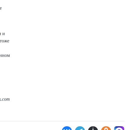
е
и и
 тоже
енном
ck.com