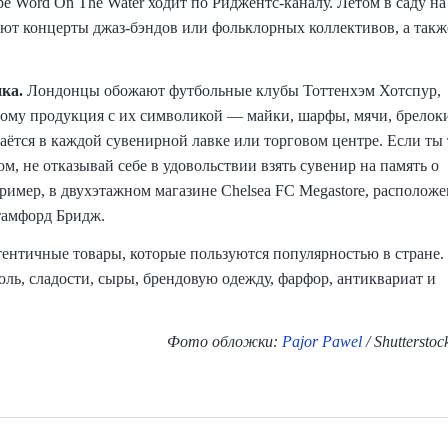
е Word On The Water ходит по Риджентс-каналу. Летом в саду на
ют концерты джаз-бэндов или фольклорных коллективов, а такж
ика.
Лондонцы обожают футбольные клубы Тоттенхэм Хотспур,
тому продукция с их символикой — майки, шарфы, мячи, брелок
ётся в каждой сувенирной лавке или торговом центре. Если ты
м, не отказывай себе в удовольствии взять сувенир на память о
ример, в двухэтажном магазине Chelsea FC Megastore, располож
тамфорд Бридж.
утентичные товары, которые пользуются популярностью в стране.
ль, сладости, сыры, брендовую одежду, фарфор, антиквариат и
Фото обложки:
Pajor Pawel
/ Shuttersto