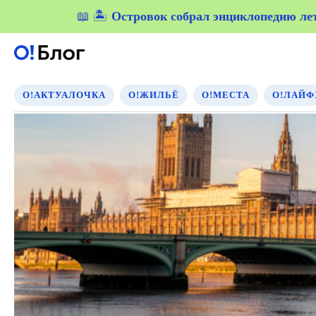
📖 🏝️
Островок собрал энциклопедию летн
Островок собрал энциклопедию летн
О!АКТУАЛОЧКА
О!ЖИЛЬЁ
О!МЕСТА
О!ЛАЙФ