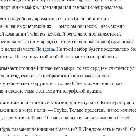
спортивные майки, шлёпанцы или сандалии неприемлемы.
везти коробочку ароматного чая из Великобритании —
д» в чайных церемониях — было бы ошибкой. Здесь можно
й компании Twinings, который регулярно поставляется на
арейшим магазином бренда считается одноимённый фирменный
 в деловой части
Лондона
. На твой выбор будет представлено бо
апитка. Перед покупкой любой сорт можно попробовать.
азывают столицей читающего мира, то его сердцем считается ул
редупреждаем: от разнообразия книжных магазинов и
 у тебя может закружиться голова! Здесь можно найти как
ак и свежие тома с запахом типографской краски.
в пятиэтажный книжный магазин, упомянутый в Книге рекордов
яжённые в мире полки — Foyles. Только представь, какое количе
к, если у точки более 10 тыс. положительных отзывов в Google.
нибудь плавающий книжный магазин? В Лондоне есть и такой. Са