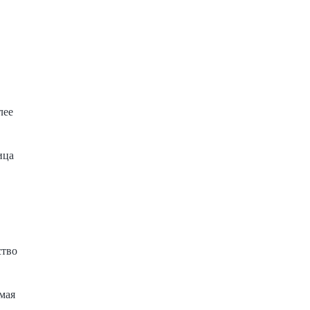
лее
ица
ство
мая