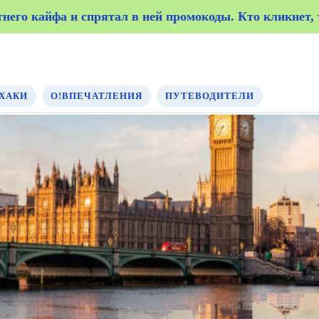
его кайфа и спрятал в ней промокоды. Кто кликнет, т
его кайфа и спрятал в ней промокоды. Кто кликнет, т
ХАКИ
О!ВПЕЧАТЛЕНИЯ
ПУТЕВОДИТЕЛИ