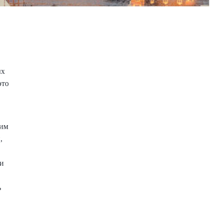
ых
это
ним
,
 и
ь