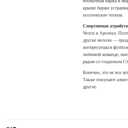
необычная баржа в мир
крыше баржи устраива
поэтические чтения.
Спортивная атрибут
Челси и Арсенал. Поэ
другие мелочи — прода
интересуешься футболо
любимой команде, нап
рядом со стадионом С
Конечно, это не все а
Также покупают алкого
другое.