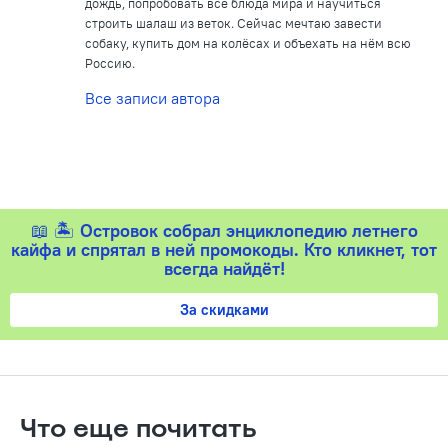
дождь, попробовать все блюда мира и научиться
строить шалаш из веток. Сейчас мечтаю завести
собаку, купить дом на колёсах и объехать на нём всю
Россию.
Все записи автора
📖 🏝️
Островок собрал энциклопедию летнего
кайфа и спрятал в ней промокоды. Кто кликнет, тот
всегда найдёт!
За скидками
Что еще почитать