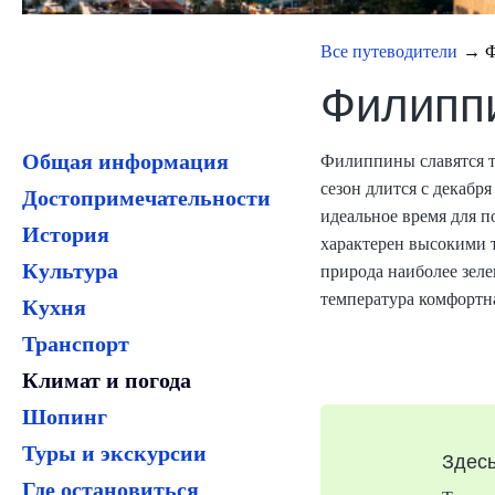
Все путеводители
→ Ф
Филиппи
Общая информация
Филиппины славятся т
сезон длится с декабря
Достопримечательности
идеальное время для п
История
характерен высокими т
Культура
природа наиболее зеле
температура комфортна
Кухня
Транспорт
Климат и погода
Шопинг
Туры и экскурсии
Здесь
Где остановиться