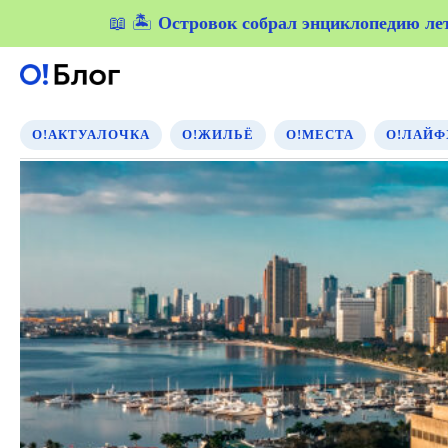
📖 🏝️
Островок собрал энциклопедию летн
Островок собрал энциклопедию летн
О!АКТУАЛОЧКА
О!ЖИЛЬЁ
О!МЕСТА
О!ЛАЙФ