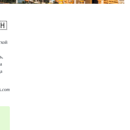
🇭
ухой
ь,
а
да
ck.com