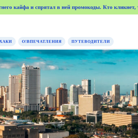
его кайфа и спрятал в ней промокоды. Кто кликнет, т
его кайфа и спрятал в ней промокоды. Кто кликнет, т
ХАКИ
О!ВПЕЧАТЛЕНИЯ
ПУТЕВОДИТЕЛИ