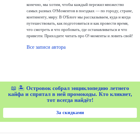
конечно, мы хотим, чтобы каждый пережил множество
самых разных О!Моментов в поездках — по городу, стране,
континенту, миру. В О!Блоге мы рассказываем, куда и когда
путешествовать, как подготовиться и как провести время,
что смотреть и что пробовать, где останавливаться и что
привезти. Приходите читать про О!-моменты и ловить свой!
Все записи автора
📖 🏝️
Островок собрал энциклопедию летнего
кайфа и спрятал в ней промокоды. Кто кликнет,
тот всегда найдёт!
За скидками