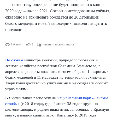
— соответствующее решение будет подписано в конце
2020 года – начале 2021. Согласно исследованиям учёных,
ежегодно на архипелаге рождается до 26 детёнышей
белого медведя, и новый заповедник позволит защитить
популяцию.
6,0 тыс.
2
читать меньше минуты
По словам
министра экологии, природопользования и
лесного хозяйства республики Сахамина Афанасьева, в
апреле специалисты «насчитали восемь берлог, 14 взрослых
белых медведей и 11 медвежат на территории архипелага.
Звери были достаточно упитанными и не создавали особых
угроз людям».
В Якутии также расположены
национальный парк «Ленские
столбы»
(с 2018 года), где обитают 38 видов крупных
млекопитающих и редкие виды птиц, занесенные в Красную
книгу; и национальный парк «Кыталык» (с 2019 года),