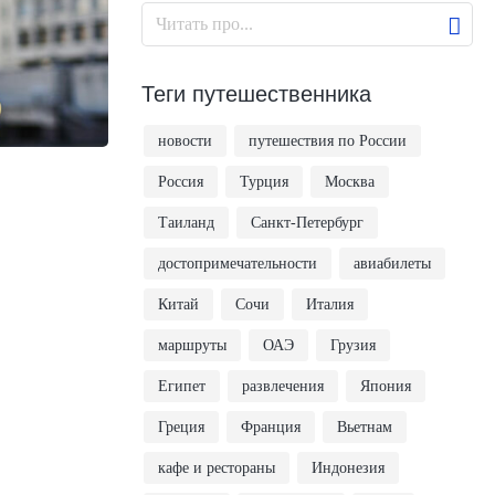
Теги путешественника
новости
путешествия по России
Россия
Турция
Москва
Таиланд
Санкт-Петербург
достопримечательности
авиабилеты
Китай
Сочи
Италия
маршруты
ОАЭ
Грузия
Египет
развлечения
Япония
Греция
Франция
Вьетнам
кафе и рестораны
Индонезия