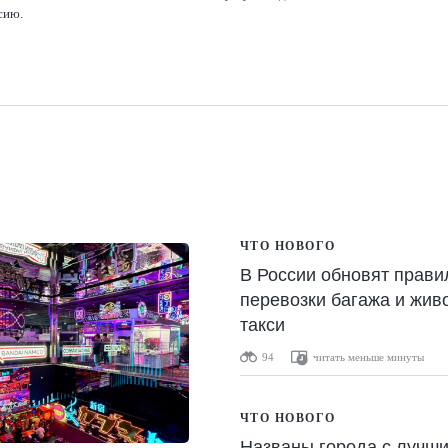
сию.
ЧТО НОВОГО
В России обновят прави
перевозки багажа и жив
такси
94
читать меньше минуты
ЧТО НОВОГО
Названы города с лучш