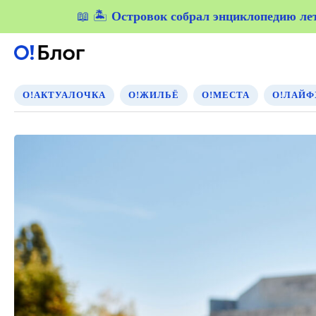
📖 🏝️
Островок собрал энциклопедию летн
Островок собрал энциклопедию летн
О!АКТУАЛОЧКА
О!ЖИЛЬЁ
О!МЕСТА
О!ЛАЙФ