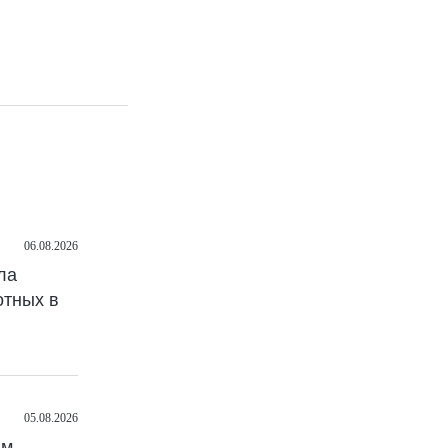
06.08.2026
ла
отных в
05.08.2026
им