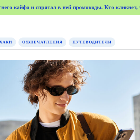
его кайфа и спрятал в ней промокоды. Кто кликнет, т
его кайфа и спрятал в ней промокоды. Кто кликнет, т
ХАКИ
О!ВПЕЧАТЛЕНИЯ
ПУТЕВОДИТЕЛИ