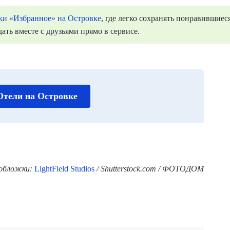
ки «Избранное» на Островке
, где легко сохранять понравившиес
ать вместе с друзьями прямо в сервисе.
Отели на Островке
обложки:
LightField Studios
/ Shutterstock.com / ФОТОДОМ