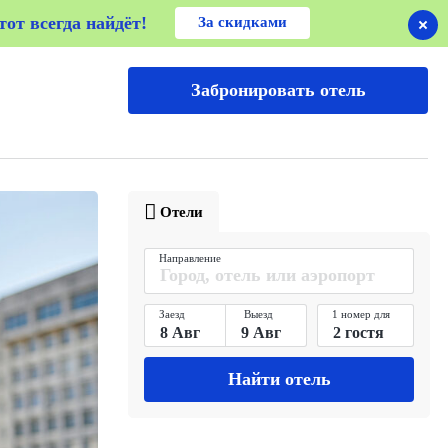
от всегда найдёт!
от всегда найдёт!
За скидками
Забронировать отель
Отели
Направление
Заезд
Выезд
1 номер для
Найти отель