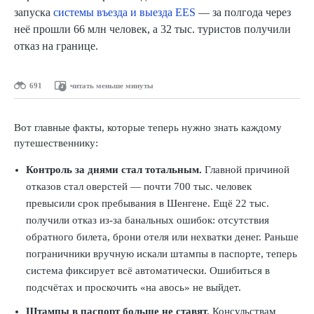
запуска
системы въезда и выезда EES
— за полгода через
неё прошли 66 млн человек, а 32 тыс. туристов получили
отказ на границе.
691
читать меньше минуты
Вот главные факты, которые теперь нужно знать каждому
путешественнику:
Контроль за днями стал тотальным.
Главной причиной
отказов стал оверстей — почти 700 тыс. человек
превысили срок пребывания в Шенгене. Ещё 22 тыс.
получили отказ из-за банальных ошибок: отсутствия
обратного билета, брони отеля или нехватки денег. Раньше
пограничники вручную искали штампы в паспорте, теперь
система фиксирует всё автоматически. Ошибиться в
подсчётах и проскочить «на авось» не выйдет.
Штампы в паспорт больше не ставят.
Консульствам