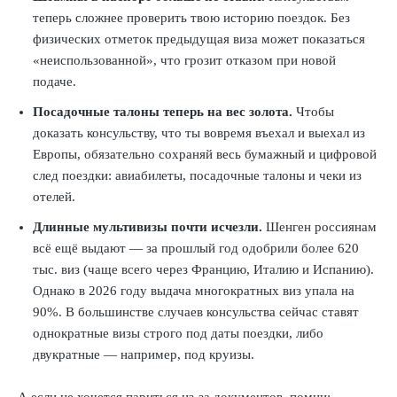
теперь сложнее проверить твою историю поездок. Без
физических отметок предыдущая виза может показаться
«неиспользованной», что грозит отказом при новой
подаче.
Посадочные талоны теперь на вес золота.
Чтобы
доказать консульству, что ты вовремя въехал и выехал из
Европы, обязательно сохраняй весь бумажный и цифровой
след поездки: авиабилеты, посадочные талоны и чеки из
отелей.
Длинные мультивизы почти исчезли.
Шенген россиянам
всё ещё выдают — за прошлый год одобрили более 620
тыс. виз (чаще всего через Францию, Италию и Испанию).
Однако в 2026 году выдача многократных виз упала на
90%. В большинстве случаев консульства сейчас ставят
однократные визы строго под даты поездки, либо
двукратные — например, под круизы.
А если не хочется париться из-за документов, помни: