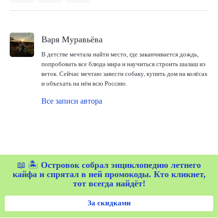
Варя Муравьёва
В детстве мечтала найти место, где заканчивается дождь,
попробовать все блюда мира и научиться строить шалаш из
веток. Сейчас мечтаю завести собаку, купить дом на колёсах
и объехать на нём всю Россию.
Все записи автора
📖 🏝️
Островок собрал энциклопедию летнего
кайфа и спрятал в ней промокоды. Кто кликнет,
тот всегда найдёт!
За скидками